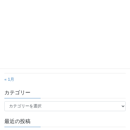
3
4
5
6
7
8
9
10
11
12
13
14
15
16
17
18
19
20
21
22
23
24
25
26
27
28
29
30
31
« 1月
カテゴリー
カ
テ
ゴ
最近の投稿
リ
ー