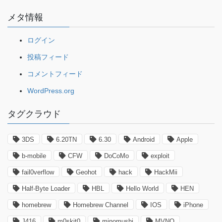
メタ情報
ログイン
投稿フィード
コメントフィード
WordPress.org
タグクラウド
3DS
6.20TN
6.30
Android
Apple
b-mobile
CFW
DoCoMo
exploit
fail0verflow
Geohot
hack
HackMii
Half-Byte Loader
HBL
Hello World
HEN
homebrew
Homebrew Channel
IOS
iPhone
J416
m0skit0
minomushi
MVNO