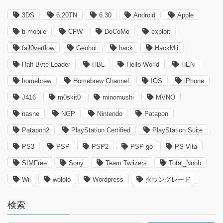
3DS
6.20TN
6.30
Android
Apple
b-mobile
CFW
DoCoMo
exploit
fail0verflow
Geohot
hack
HackMii
Half-Byte Loader
HBL
Hello World
HEN
homebrew
Homebrew Channel
IOS
iPhone
J416
m0skit0
minomushi
MVNO
nasne
NGP
Nintendo
Patapon
Patapon2
PlayStation Certified
PlayStation Suite
PS3
PSP
PSP2
PSP go
PS Vita
SIMFree
Sony
Team Twiizers
Total_Noob
Wii
wololo
Wordpress
ダウングレード
検索