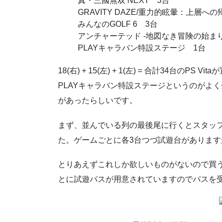
真・三國無双 NEXT 3台
GRAVITY DAZE/重力的眩暈：上
みんなのGOLF 6 3台
アンチャーテッド -地図なき冒険の始まり
PLAYキャラバン特設ステージ 1台
18(右) + 15(左) + 1(左) = 合計34台のPS 
PLAYキャラバン特設ステージというのがよ
があったらしいです。
まず、並んでいる列の最後尾に行くとスタッ
た。ゲームごとに各3台つづ試遊台がありま
とりあえずこれしか欲しいものがないので買
とに試遊パスが用意されていますのでパスを