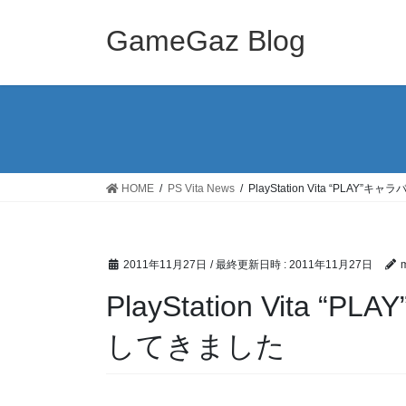
コ
ナ
ン
ビ
GameGaz Blog
テ
ゲ
ン
ー
ツ
シ
へ
ョ
ス
ン
キ
に
ッ
移
HOME
PS Vita News
PlayStation Vita “PLA
プ
動
2011年11月27日
/ 最終更新日時 :
2011年11月27日
PlayStation Vita
してきました