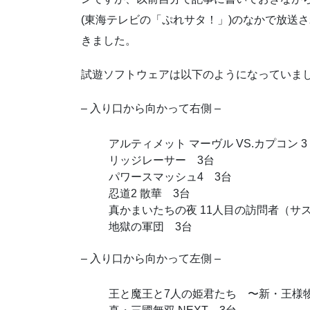
(東海テレビの「ぷれサタ！」)のなかで放送
きました。
試遊ソフトウェアは以下のようになっていま
– 入り口から向かって右側 –
アルティメット マーヴル VS.カプコン 3
リッジレーサー 3台
パワースマッシュ4 3台
忍道2 散華 3台
真かまいたちの夜 11人目の訪問者（サ
地獄の軍団 3台
– 入り口から向かって左側 –
王と魔王と7人の姫君たち 〜新・王様