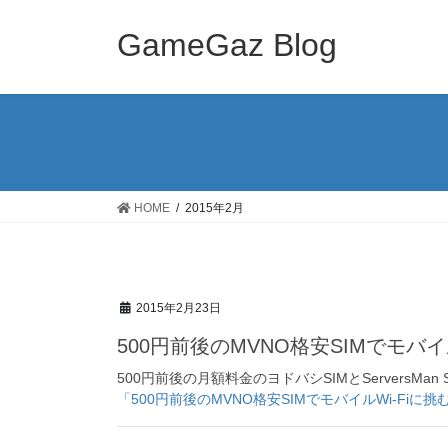
コ
ナ
ン
ビ
GameGaz Blog
テ
ゲ
ン
ー
ツ
シ
へ
ョ
ス
ン
キ
に
ッ
移
HOME
2015年2月
プ
動
2015年2月23日
500円前後のMVNO格安SIMでモバイル
500円前後の月額料金のヨドバシSIMとServersMa
「500円前後のMVNO格安SIMでモバイルWi-Fiに