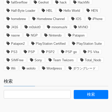
fail0verflow
Geohot
hack
HackMii
Half-Byte Loader
HBL
Hello World
HEN
homebrew
Homebrew Channel
IOS
iPhone
J416
m0skit0
minomushi
MVNO
nasne
NGP
Nintendo
Patapon
Patapon2
PlayStation Certified
PlayStation Suite
PS3
PSP
PSP2
PSP go
PS Vita
SIMFree
Sony
Team Twiizers
Total_Noob
Wii
wololo
Wordpress
ダウングレード
検索