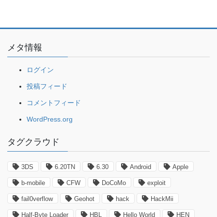
メタ情報
ログイン
投稿フィード
コメントフィード
WordPress.org
タグクラウド
3DS
6.20TN
6.30
Android
Apple
b-mobile
CFW
DoCoMo
exploit
fail0verflow
Geohot
hack
HackMii
Half-Byte Loader
HBL
Hello World
HEN