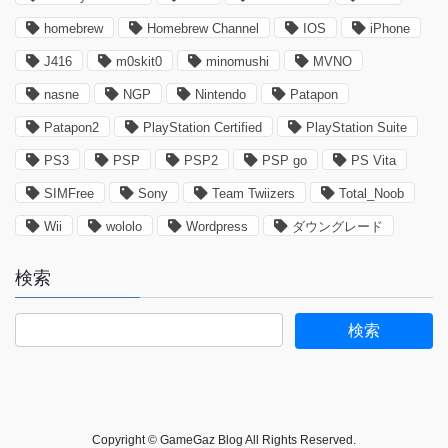
homebrew
Homebrew Channel
IOS
iPhone
J416
m0skit0
minomushi
MVNO
nasne
NGP
Nintendo
Patapon
Patapon2
PlayStation Certified
PlayStation Suite
PS3
PSP
PSP2
PSP go
PS Vita
SIMFree
Sony
Team Twiizers
Total_Noob
Wii
wololo
Wordpress
ダウングレード
検索
Copyright © GameGaz Blog All Rights Reserved.