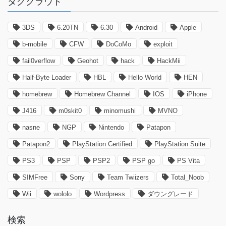
タグクラウド
3DS
6.20TN
6.30
Android
Apple
b-mobile
CFW
DoCoMo
exploit
fail0verflow
Geohot
hack
HackMii
Half-Byte Loader
HBL
Hello World
HEN
homebrew
Homebrew Channel
IOS
iPhone
J416
m0skit0
minomushi
MVNO
nasne
NGP
Nintendo
Patapon
Patapon2
PlayStation Certified
PlayStation Suite
PS3
PSP
PSP2
PSP go
PS Vita
SIMFree
Sony
Team Twiizers
Total_Noob
Wii
wololo
Wordpress
ダウングレード
検索