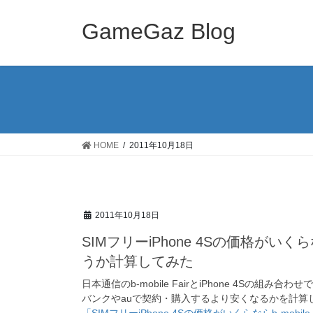
コ
ナ
ン
ビ
GameGaz Blog
テ
ゲ
ン
ー
ツ
シ
へ
ョ
ス
ン
キ
に
ッ
移
HOME
2011年10月18日
プ
動
2011年10月18日
SIMフリーiPhone 4Sの価格がいくら
うか計算してみた
日本通信のb-mobile FairとiPhone 4Sの組み
バンクやauで契約・購入するより安くなるかを計算
「SIMフリーiPhone 4Sの価格がいくらならb-mo