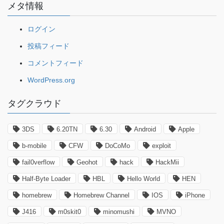
メタ情報
ログイン
投稿フィード
コメントフィード
WordPress.org
タグクラウド
3DS
6.20TN
6.30
Android
Apple
b-mobile
CFW
DoCoMo
exploit
fail0verflow
Geohot
hack
HackMii
Half-Byte Loader
HBL
Hello World
HEN
homebrew
Homebrew Channel
IOS
iPhone
J416
m0skit0
minomushi
MVNO