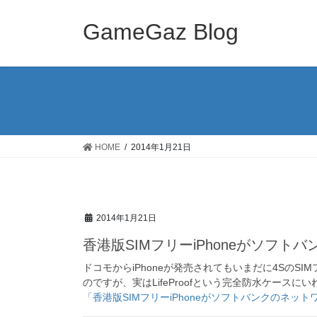
コ
ナ
ン
ビ
GameGaz Blog
テ
ゲ
ン
ー
ツ
シ
へ
ョ
ス
ン
キ
に
ッ
移
HOME
2014年1月21日
プ
動
2014年1月21日
香港版SIMフリーiPhoneがソフ
ドコモからiPhoneが発売されてもいまだに4SのS
のですが、実はLifeProofという完全防水ケースに
「香港版SIMフリーiPhoneがソフトバンクのネ