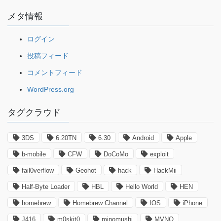
メタ情報
ログイン
投稿フィード
コメントフィード
WordPress.org
タグクラウド
3DS
6.20TN
6.30
Android
Apple
b-mobile
CFW
DoCoMo
exploit
fail0verflow
Geohot
hack
HackMii
Half-Byte Loader
HBL
Hello World
HEN
homebrew
Homebrew Channel
IOS
iPhone
J416
m0skit0
minomushi
MVNO