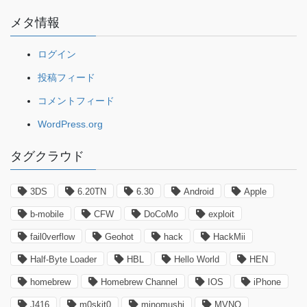
メタ情報
ログイン
投稿フィード
コメントフィード
WordPress.org
タグクラウド
3DS
6.20TN
6.30
Android
Apple
b-mobile
CFW
DoCoMo
exploit
fail0verflow
Geohot
hack
HackMii
Half-Byte Loader
HBL
Hello World
HEN
homebrew
Homebrew Channel
IOS
iPhone
J416
m0skit0
minomushi
MVNO