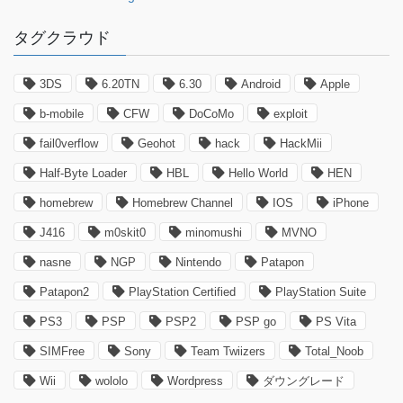
タグクラウド
3DS
6.20TN
6.30
Android
Apple
b-mobile
CFW
DoCoMo
exploit
fail0verflow
Geohot
hack
HackMii
Half-Byte Loader
HBL
Hello World
HEN
homebrew
Homebrew Channel
IOS
iPhone
J416
m0skit0
minomushi
MVNO
nasne
NGP
Nintendo
Patapon
Patapon2
PlayStation Certified
PlayStation Suite
PS3
PSP
PSP2
PSP go
PS Vita
SIMFree
Sony
Team Twiizers
Total_Noob
Wii
wololo
Wordpress
ダウングレード