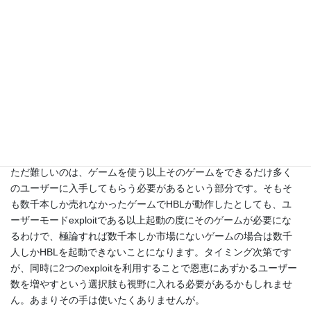
ことは誰にメリットがある？仮に同時にリリースし
たとしても片方は無駄にしたことと同じだ。Dak-
Alex 氏の頃のPromotheus時代のように、2つ同時
にリリースするよりは片方を大切に保管しファーム
ウェアごとに計画的にリリースすべき。
同じファームウェアで2つのexploitをリリースすることは確かに無
駄です。次のアップデートで同時に対策されてしまいます。
ただ難しいのは、ゲームを使う以上そのゲームをできるだけ多く
のユーザーに入手してもらう必要があるという部分です。そもそ
も数千本しか売れなかったゲームでHBLが動作したとしても、ユ
ーザーモードexploitである以上起動の度にそのゲームが必要にな
るわけで、極論すれば数千本しか市場にないゲームの場合は数千
人しかHBLを起動できないことになります。タイミング次第です
が、同時に2つのexploitを利用することで恩恵にあずかるユーザー
数を増やすという選択肢も視野に入れる必要があるかもしれませ
ん。あまりその手は使いたくありませんが。