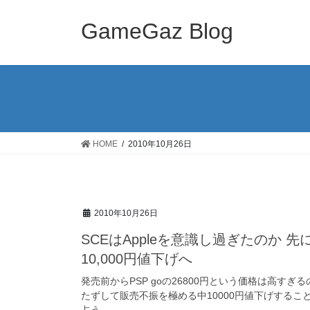
コ
ナ
ン
ビ
GameGaz Blog
テ
ゲ
ン
ー
ツ
シ
へ
ョ
ス
ン
キ
に
ッ
移
HOME
2010年10月26日
プ
動
2010年10月26日
SCEはAppleを意識し過ぎたのか 先
10,000円値下げへ
発売前からPSP goの26800円という価格は高す
たずして販売不振を極める中10000円値下げするこ
占う。