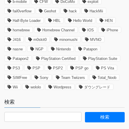
b-mobile
CFW
DoCoMo
exploit
fail0verflow
Geohot
hack
HackMii
Half-Byte Loader
HBL
Hello World
HEN
homebrew
Homebrew Channel
IOS
iPhone
J416
m0skit0
minomushi
MVNO
nasne
NGP
Nintendo
Patapon
Patapon2
PlayStation Certified
PlayStation Suite
PS3
PSP
PSP2
PSP go
PS Vita
SIMFree
Sony
Team Twiizers
Total_Noob
Wii
wololo
Wordpress
ダウングレード
検索