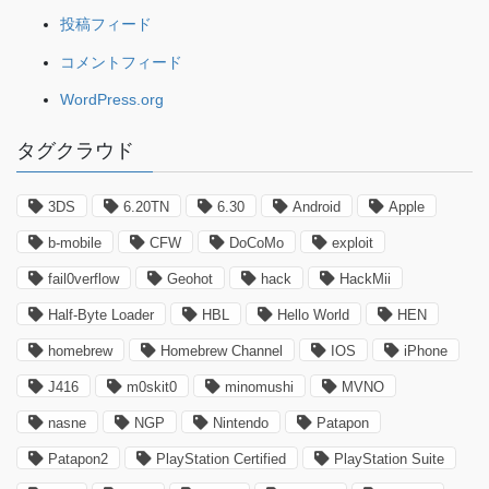
投稿フィード
コメントフィード
WordPress.org
タグクラウド
3DS
6.20TN
6.30
Android
Apple
b-mobile
CFW
DoCoMo
exploit
fail0verflow
Geohot
hack
HackMii
Half-Byte Loader
HBL
Hello World
HEN
homebrew
Homebrew Channel
IOS
iPhone
J416
m0skit0
minomushi
MVNO
nasne
NGP
Nintendo
Patapon
Patapon2
PlayStation Certified
PlayStation Suite